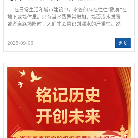
在日常生活和城市建设中，水管的存在往往“隐身”在
地下或墙体里。只有当水费异常增加、墙面渗水发霉，
或者道路塌陷时，人们才会意识到漏水的严重性。然
而，靠肉眼去寻找漏点几乎是不可能的事情。这时，一
台专业的漏水检测仪，就成了工程师和维修人员的得力
2025-09-06
更多
助手。今天我们就以一种轻松的方式，带大家深入了解
漏水检测仪的核心原理，以及它在不同场景下的应用。