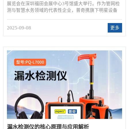
展览会在深圳福田会展中心3号馆盛大举行。作为管网检
测与智慧水务领域的代表性企业，普奇携旗下明星设备
——管网在线漏损监测仪、漏水检测推车、探地雷达、
管线探测仪以及新品PQ-127管道漏水检测仪闪耀登场，
2025-09-08
更多
现场吸引了众多行业专家、工程单位与合作伙伴的关
注。
漏水检测仪的核心原理与应用解析