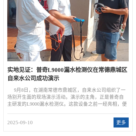
实地见证：普奇L9000漏水检测仪在常德鼎城区
自来水公司成功演示
9月8日，在湖南常德市鼎城区，自来水公司组织了一
场别开生面的现场演示活动。演示的主角，正是普奇自
主研发的L9000漏水检测仪。这款设备之前一经亮相，便
吸引了众多技术人员和管理层的关注。很多人可能会
问：为什么要特意举办一次现场演示？答案很简单——
2025-09-10
更多
对于市政供水行业而言，管网漏损问题不仅关系到企业
运营成本，更直接影响到百姓的生活用水质量。如何高