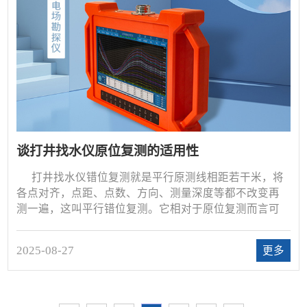
谈打井找水仪原位复测的适用性
打井找水仪错位复测就是平行原测线相距若干米，将
各点对齐，点距、点数、方向、测量深度等都不改变再
测一遍，这叫平行错位复测。它相对于原位复测而言可
以简称为错位复测。错位的距离根据我们的经验一般选
用5～10米左右。如果错位距离太小有很多不利因素排除
2025-08-27
更多
不了。如果距离太大难以保证地电条件不发生变化。错
位5～10米测完后若对异常仍有怀疑，可再离开一段距离
测一遍，由近到远的追索。在纵向或横向上没有数值突
变的图，可以认为是没有异常，这样的测线可以不做复