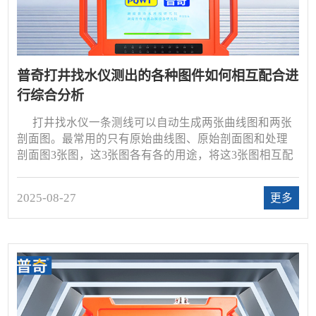
普奇打井找水仪测出的各种图件如何相互配合进
行综合分析
打井找水仪一条测线可以自动生成两张曲线图和两张
剖面图。最常用的只有原始曲线图、原始剖面图和处理
剖面图3张图，这3张图各有各的用途，将这3张图相互配
合进行综合分析，各取其长，相互补充，可以做到相得
益彰，解读出更多地下水的信息，可以简称为“三图联
2025-08-27
更多
读”。