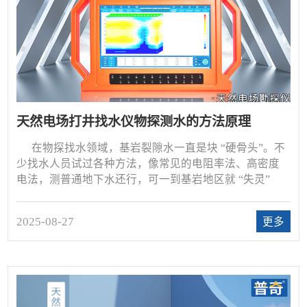
天然电场打井找水仪物探测水的方法原理
在物探找水领域，基岩裂隙水一直是块 “硬骨头”。不
少找水人员试过各种方法，像常见的电阻率法、高密度
电法，测普通地下水还行，可一到基岩地区就 “失灵”
—— 要么分辨不出裂隙位置，要么测不准水源深度，白
忙活一场不说，还浪费了大量人力物力。
2025-08-27
更多