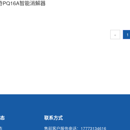
奇PQ16A智能消解器
«
1
态
联系方式
态
售前客户服务电话：17773134616