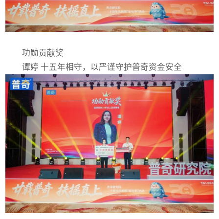
功勋贡献奖
谭婷 十五年相守，以严谨守护普奇资金安全