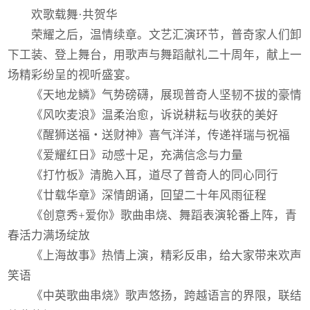
欢歌载舞·共贺华
荣耀之后，温情续章。文艺汇演环节，普奇家人们卸
下工装、登上舞台，用歌声与舞蹈献礼二十周年，献上一
场精彩纷呈的视听盛宴。
《天地龙鳞》气势磅礴，展现普奇人坚韧不拔的豪情
《风吹麦浪》温柔治愈，诉说耕耘与收获的美好
《醒狮送福・送财神》喜气洋洋，传递祥瑞与祝福
《爱耀红日》动感十足，充满信念与力量
《打竹板》清脆入耳，道尽了普奇人的同心同行
《廿载华章》深情朗诵，回望二十年风雨征程
《创意秀+爱你》歌曲串烧、舞蹈表演轮番上阵，青
春活力满场绽放
《上海故事》热情上演，精彩反串，给大家带来欢声
笑语
《中英歌曲串烧》歌声悠扬，跨越语言的界限，联结