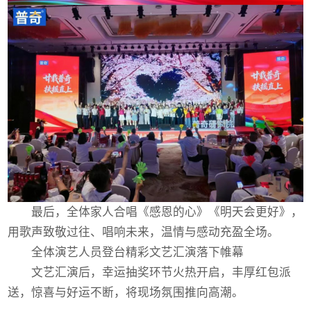
最后，全体家人合唱《感恩的心》《明天会更好》，
用歌声致敬过往、唱响未来，温情与感动充盈全场。
全体演艺人员登台精彩文艺汇演落下帷幕
文艺汇演后，幸运抽奖环节火热开启，丰厚红包派
送，惊喜与好运不断，将现场氛围推向高潮。