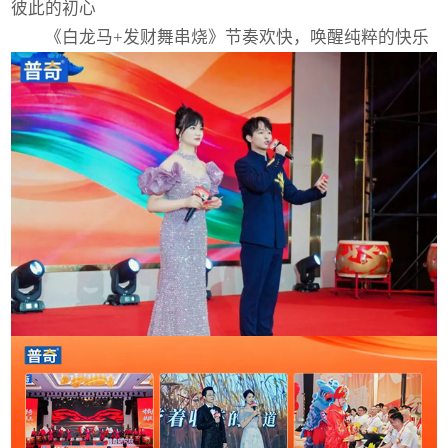
彼此的初心
《白龙马+发财舞串烧》节奏欢快，唤醒纯粹的快乐