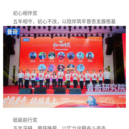
初心相伴奖
五年相守，初心不改，以陪伴筑牢普奇发展根基
砥砺前行奖
五年深耕，屡获殊荣，以实力诠释奋斗姿态