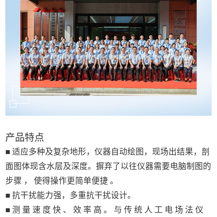
产品特点
■ 适应多种及复杂地形，仪器自动绘图，现场出结果，剖
面图体现含水层及深度。摒弃了以往仪器需要电脑制图的
步骤 ， 使得操作更简单便捷 。
■ 抗干扰能力强，多重抗干扰设计。
■ 测 量 速 度 快 、 效 率 高 。 与 传 统 人 工 电 场 法 仪