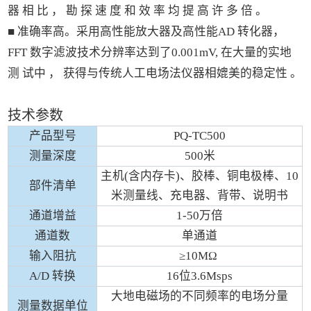
器 相 比 ， 勘 探 速 度 和 效 率 均 提 高 许 多 倍 。
■ 准确率高。采用高性能放大器及高性能AD 转化器，
FFT 数字滤波技术分辨率达到了0.001mV, 在大量的实地
测 试中 ， 获得与传统人工电场法仪器相媲美的稳定性 。
技术参数
产品型号
PQ-TC500
测量深度
500米
主机(含内存卡)、胶棒、铜电极棒、10
部件清单
米测量线、充电器、背带、说明书
通道增益
1-50万倍
通道数
单通道
输入阻抗
≥10MΩ
A/D 转换
16位3.6Msps
大地电磁场的不同频率的电场分量
测量数据单位