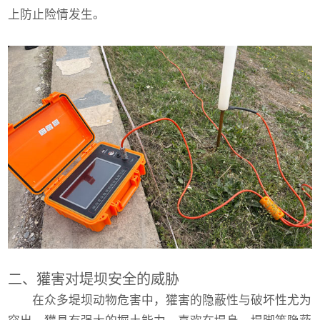
上防止险情发生。
二、獾害对堤坝安全的威胁
在众多堤坝动物危害中，獾害的隐蔽性与破坏性尤为