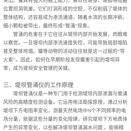
突出。獾具有强大的掘土能力，喜欢在堤身、堤脚等隐蔽
位置挖洞筑巢。它们打洞形成的空腔，不仅削弱了堤体的
整体结构，还容易成为渗流通道。随着水流的长期冲刷，
细小颗粒被带出，最终形成“管涌”现象。
管涌的危害在于它往往从堤坝内部开始发展，肉眼难
以察觉。一旦堤坝内部渗流速度失控，可能导致局部塌陷
甚至整体垮塌。獾等动物的活动往往就是这一过程的“导
火索”。因此，如何在早期阶段发现獾害引起的堤坝异
常，成为堤坝安全管理的关键。
三、堤坝管涌仪的工作原理
堤坝管涌仪
是一种专门用于检测堤坝内部渗漏与管涌
风险的高精度检测设备。它运用电法勘探原理，通过分析
堤坝下方电阻率变化，测量天然电场中N个不同频率的电
场分量，依据这些分量的变化规律，研究堤坝下方地质体
产生的异常变化，以些解决堤坝管涌漏水问题 。能够精