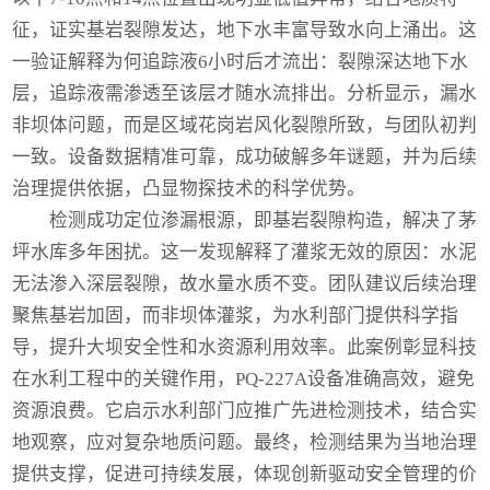
征，证实基岩裂隙发达，地下水丰富导致水向上涌出。这
一验证解释为何追踪液6小时后才流出：裂隙深达地下水
层，追踪液需渗透至该层才随水流排出。分析显示，漏水
非坝体问题，而是区域花岗岩风化裂隙所致，与团队初判
一致。设备数据精准可靠，成功破解多年谜题，并为后续
治理提供依据，凸显物探技术的科学优势。
检测成功定位渗漏根源，即基岩裂隙构造，解决了茅
坪水库多年困扰。这一发现解释了灌浆无效的原因：水泥
无法渗入深层裂隙，故水量水质不变。团队建议后续治理
聚焦基岩加固，而非坝体灌浆，为水利部门提供科学指
导，提升大坝安全性和水资源利用效率。此案例彰显科技
在水利工程中的关键作用，PQ-227A设备准确高效，避免
资源浪费。它启示水利部门应推广先进检测技术，结合实
地观察，应对复杂地质问题。最终，检测结果为当地治理
提供支撑，促进可持续发展，体现创新驱动安全管理的价