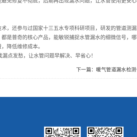
能避免修复不彻底，后期再出现漏水问题，让水管使用更安心
技术，还参与过国家十三五水专项科研项目，研发的管道测漏
，都是普奇的核心产品，能敏锐捕捉水管漏水的细微信号，哪
费，降低维修成本。
找漏点发愁，让水管问题早解决、早省心！
下一篇：暖气管道漏水检测